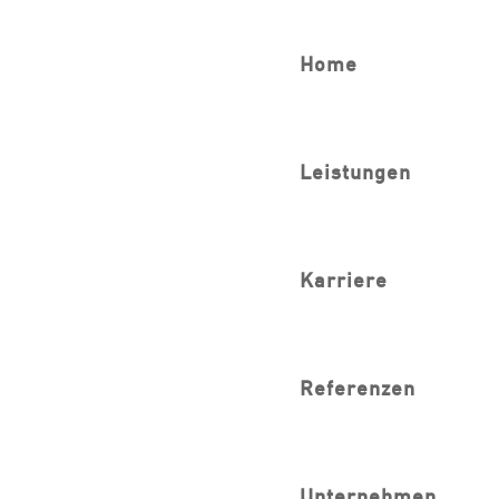
Home
Leistungen
Karriere
Referenzen
URHEBERSCHAFTSANGABE
Unternehmen
Hier finden Sie alle Urheberschaftsangaben zu den auf unserer