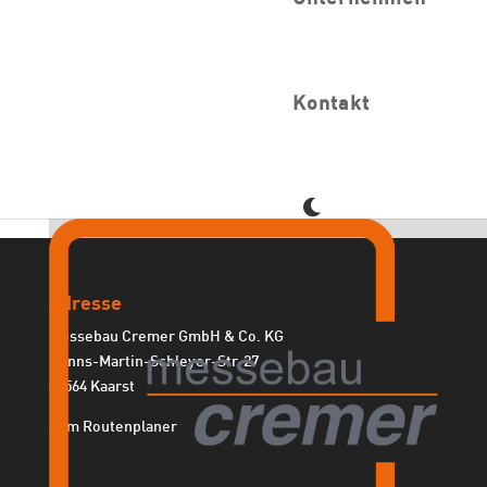
Webseite eingebundenen Medien.
← Kehre zum Datenschutz-Center zurück
Bildquellennachweis
Kontakt
© sambathdara95 @ Freepik (Bild-ID: 364320582)
© mrsiraphol @ Freepik (Bild-ID: 1254846)
© muhammad.abdullah @ Freepik (Bild-ID: 386291308)
Adresse
Messebau Cremer GmbH & Co. KG
Hanns-Martin-Schleyer-Str. 27
41564 Kaarst
Zum Routenplaner